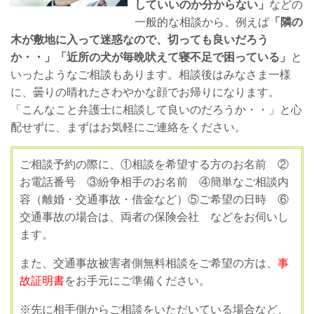
していいのか分からない」
などの
一般的な相談から、例えば
「隣の
木が敷地に入って迷惑なので、切っても良いだろう
か・・」「近所の犬が毎晩吠えて寝不足で困っている」
と
いったようなご相談もあります。相談後はみなさま一様
に、曇りの晴れたさわやかな顔でお帰りになります。
「こんなこと弁護士に相談して良いのだろうか・・」と心
配せずに、まずはお気軽にご連絡をください。
ご相談予約の際に、①相談を希望する方のお名前 ②
お電話番号 ③紛争相手のお名前 ④簡単なご相談内
容（離婚・交通事故・借金など）⑤ご希望の日時 ⑥
交通事故の場合は、両者の保険会社 などをお伺いし
ます。
また、交通事故被害者側無料相談をご希望の方は、
事
故証明書
をお手元にご準備ください。
※先に相手側からご相談をいただいている場合など、