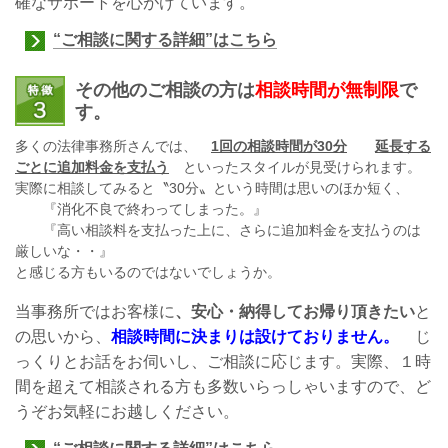
確なサポートを心がけています。
“ご相談に関する詳細”はこちら
その他のご相談の方は
相談時間が無制限
で
す。
多くの法律事務所さんでは、
1回の相談時間が30分
延長する
ごとに追加料金を支払う
といったスタイルが見受けられます。
実際に相談してみると〝30分〟という時間は思いのほか短く、
『消化不良で終わってしまった。』
『高い相談料を支払った上に、さらに追加料金を支払うのは
厳しいな・・』
と感じる方もいるのではないでしょうか。
当事務所ではお客様に
、安心・納得してお帰り頂きたい
と
の思いから、
相談時間に決まりは設けておりません。
じ
っくりとお話をお伺いし、ご相談に応じます。実際、１時
間を超えて相談される方も多数いらっしゃいますので、ど
うぞお気軽にお越しください。