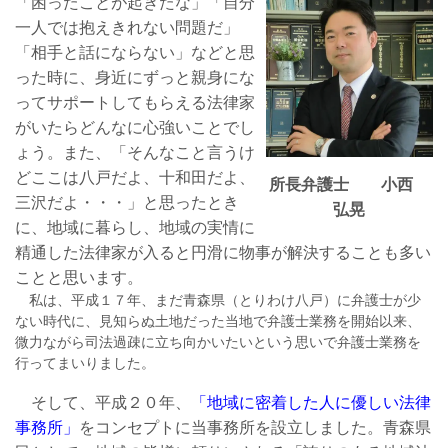
「困ったことが起きたな」「自分
一人では抱えきれない問題だ」
「相手と話にならない」などと思
った時に、身近にずっと親身にな
ってサポートしてもらえる法律家
がいたらどんなに心強いことでし
ょう。また、「そんなこと言うけ
どここは八戸だよ、十和田だよ、
所長弁護士
小西
三沢だよ・・・」と思ったとき
弘晃
に、地域に暮らし、地域の実情に
精通した法律家が入ると円滑に物事が解決することも多い
ことと思います。
私は、平成１７年、まだ青森県（とりわけ八戸）に弁護士が少
ない時代に、見知らぬ土地だった当地で弁護士業務を開始以来、
微力ながら司法過疎に立ち向かいたいという思いで弁護士業務を
行ってまいりました。
そして、平成２０年、
「地域に密着した人に優しい法律
事務所」
をコンセプトに当事務所を設立しました。青森県